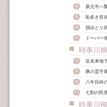
新元号へ
恥多き答
脱ゆとり
ドーバー
時事川
近未来地
豚の霊手
八年目終
七割の民
時事川