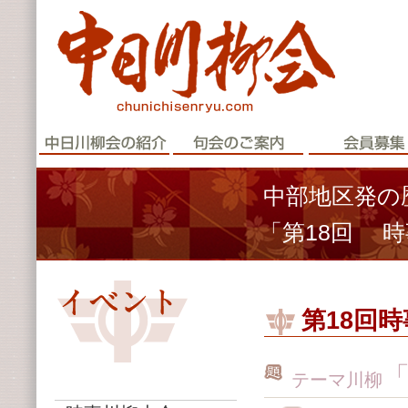
中部地区発の
「第18回 
第18回
テーマ川柳