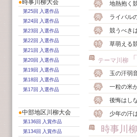
●
時事川柳大会
地熱抱く
第25回 入選作品
ライバル
第24回 入選作品
競うべき
第23回 入選作品
第22回 入選作品
草萌える
第21回 入選作品
テーマ川柳
第20回 入選作品
第19回 入選作品
玉の汗弱
第18回 入選作品
一粒の米
第17回 入選作品
後悔はし
●
中部地区川柳大会
少年の汗
第136回 入賞作品
時事川
第134回 入賞作品