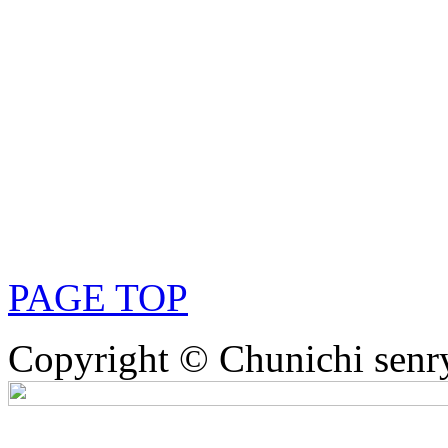
PAGE TOP
Copyright © Chunichi senryu