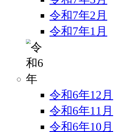
令和7年2月
令和7年1月
令和6年12月
令和6年11月
令和6年10月