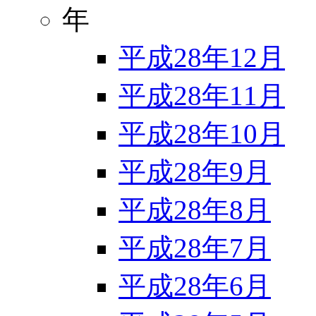
平成28年12月
平成28年11月
平成28年10月
平成28年9月
平成28年8月
平成28年7月
平成28年6月