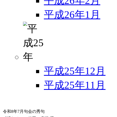
平成26年2月
平成26年1月
平成25年12月
平成25年11月
令和8年7月句会の秀句