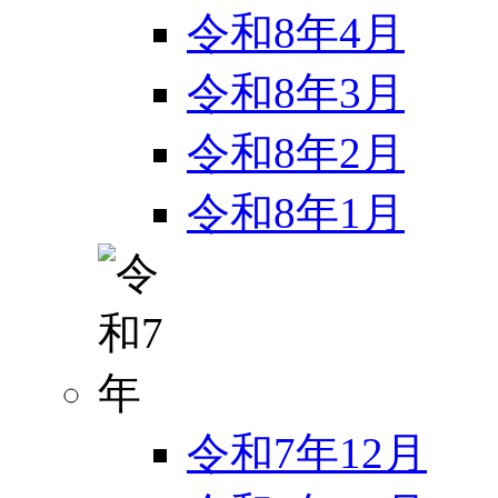
令和8年4月
令和8年3月
令和8年2月
令和8年1月
令和7年12月