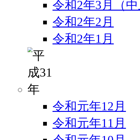
令和2年3月（
令和2年2月
令和2年1月
令和元年12月
令和元年11月
令和元年10月