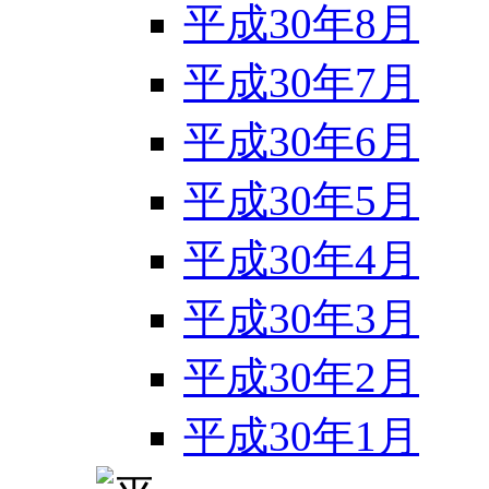
平成30年8月
平成30年7月
平成30年6月
平成30年5月
平成30年4月
平成30年3月
平成30年2月
平成30年1月