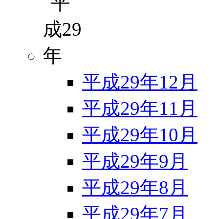
平成29年12月
平成29年11月
平成29年10月
平成29年9月
平成29年8月
平成29年7月