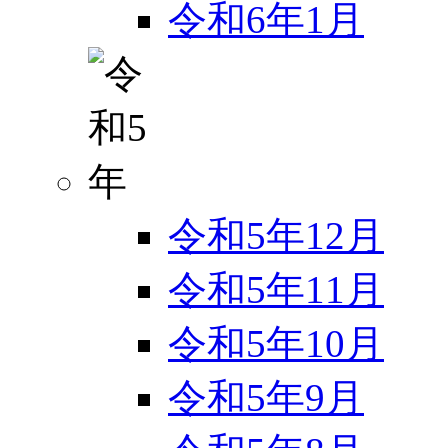
令和6年1月
令和5年12月
令和5年11月
令和5年10月
令和5年9月