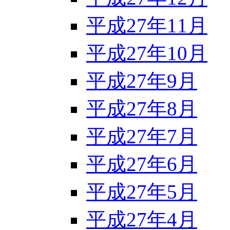
平成27年11月
平成27年10月
平成27年9月
平成27年8月
平成27年7月
平成27年6月
平成27年5月
平成27年4月