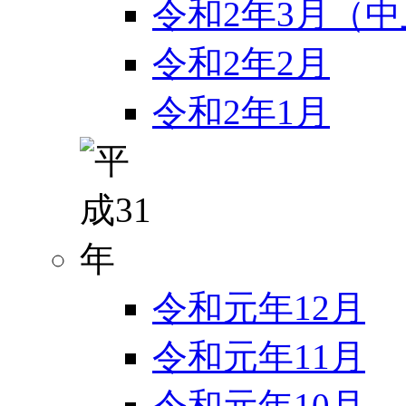
令和2年3月（
令和2年2月
令和2年1月
令和元年12月
令和元年11月
令和元年10月