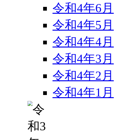
令和4年6月
令和4年5月
令和4年4月
令和4年3月
令和4年2月
令和4年1月