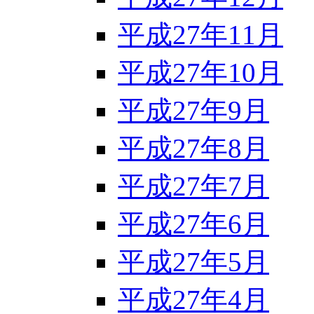
平成27年11月
平成27年10月
平成27年9月
平成27年8月
平成27年7月
平成27年6月
平成27年5月
平成27年4月