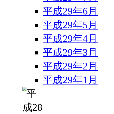
平成29年6月
平成29年5月
平成29年4月
平成29年3月
平成29年2月
平成29年1月