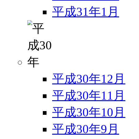
平成31年1月
平成30年12月
平成30年11月
平成30年10月
平成30年9月