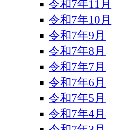
令和7年11月
令和7年10月
令和7年9月
令和7年8月
令和7年7月
令和7年6月
令和7年5月
令和7年4月
令和7年3月