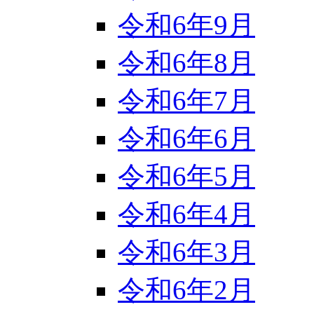
令和6年9月
令和6年8月
令和6年7月
令和6年6月
令和6年5月
令和6年4月
令和6年3月
令和6年2月