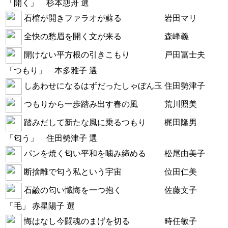
「開く」
杉本憩舟 選
石棺が開きファラオが蘇る
岩田マリ
全快の愁眉を開く文が来る
森峰義
開けない平方根の引きこもり
戸田冨士夫
「つもり」
本多雅子 選
しあわせになるはずだったしゃぼん玉
住田勢津子
つもりから一歩踏み出す春の風
荒川照美
踏みだして新たな風に乗るつもり
梶田隆男
「匂う」
住田勢津子 選
パンを焼く匂い平和を噛み締める
松尾由美子
断捨離で匂う私という宇宙
位田仁美
石鹼の匂い懺悔を一つ抱く
佐藤文子
「毛」 赤星陽子 選
悔はなし今闘魂のまげを切る
時任敏子