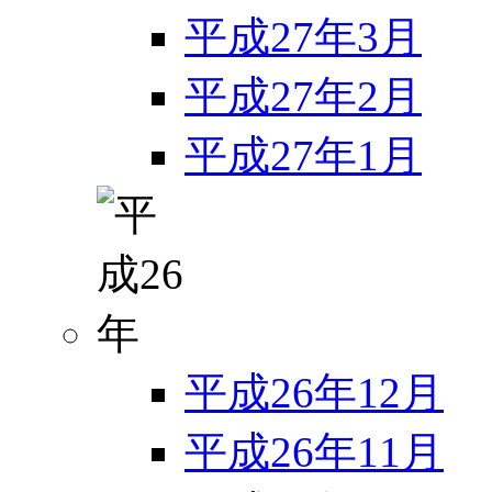
平成27年3月
平成27年2月
平成27年1月
平成26年12月
平成26年11月