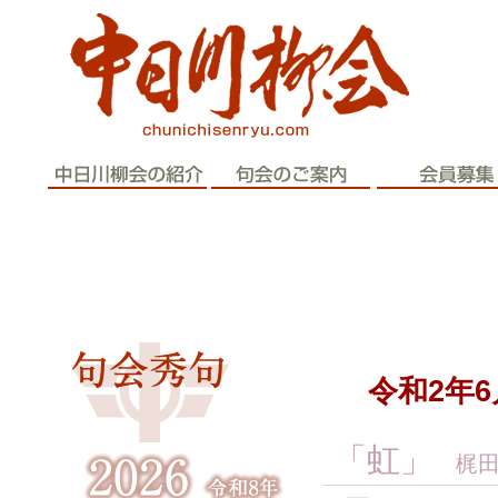
歴史と伝統
令和2年
「虹」
梶田