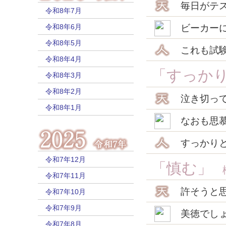
毎日がテ
令和8年7月
令和8年6月
ビーカー
令和8年5月
これも試
令和8年4月
「すっか
令和8年3月
令和8年2月
泣き切っ
令和8年1月
なおも思
すっかり
令和7年12月
「慎む」
松
令和7年11月
許そうと
令和7年10月
令和7年9月
美徳でし
令和7年8月