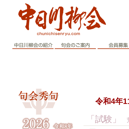
歴史と伝統
令和4年
「試験」
荒