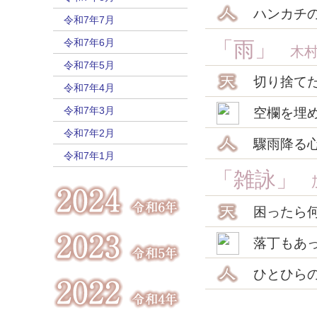
ハンカチ
令和7年7月
令和7年6月
「雨」
木村
令和7年5月
切り捨て
令和7年4月
令和7年3月
空欄を埋
令和7年2月
驟雨降る
令和7年1月
「雑詠」
加
困ったら
落丁もあ
ひとひら