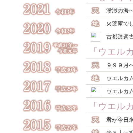
渺渺の海
火薬庫で
古都逍遥
「ウエル
９９９月
ウエルカ
ウエルカ
「ウエル
君が今日
来る人は