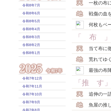
一枚の布
令和8年7月
令和8年6月
戦傷の血
令和8年5月
何枚もベ
令和8年4月
「 布 
令和8年3月
令和8年2月
当て布に
令和8年1月
荒れてゆ
最強の布
令和7年12月
「推 す
令和7年11月
追伸の一
令和7年10月
令和7年9月
魚屋の推
令和7年8月