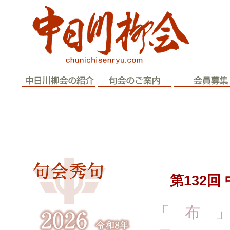
歴史と伝統
第132
「 布 