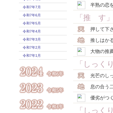
半熟の恋
令和7年7月
令和7年6月
「推 す
令和7年5月
押して下
令和7年4月
令和7年3月
推しはか
令和7年2月
大物の推
令和7年1月
「しっく
光芒のし
息の合う
優劣がつ
「しっく