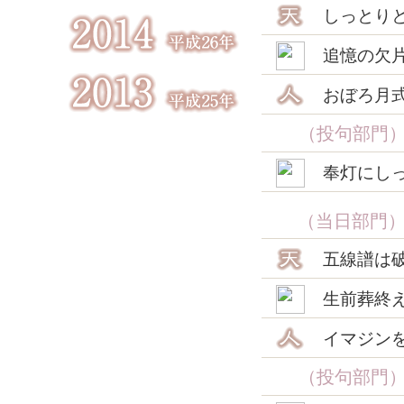
しっとり
追憶の欠
おぼろ月
（投句部門
奉灯にし
（当日部門
五線譜は
生前葬終
イマジン
（投句部門