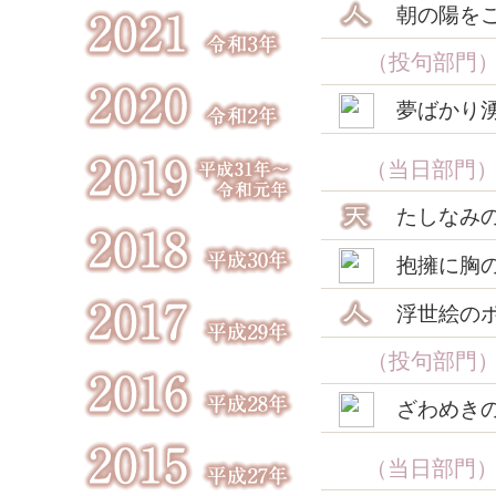
朝の陽を
（投句部門
夢ばかり
（当日部門
たしなみ
抱擁に胸
浮世絵の
（投句部門
ざわめき
（当日部門