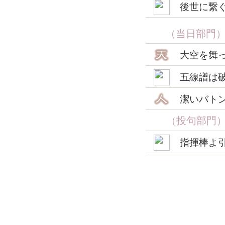
後世に繋
（当日部門
大空を舞
五線譜は
潔いバト
（投句部門
指揮棒よ