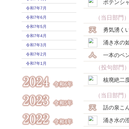
ポテンシ
令和7年7月
（当日部門
令和7年6月
令和7年5月
勇気湧く
令和7年4月
涌き水の
令和7年3月
令和7年2月
一本のペ
令和7年1月
（投句部門
核廃絶二
（当日部門
話の泉こ
涌き水の