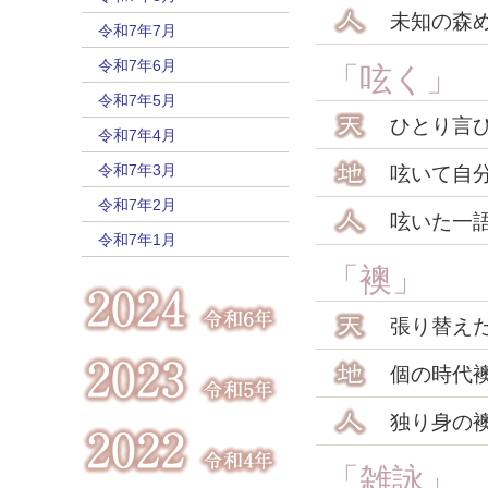
未知の森
令和7年7月
令和7年6月
「呟く」
令和7年5月
ひとり言
令和7年4月
令和7年3月
呟いて自
令和7年2月
呟いた一
令和7年1月
「襖」
張り替え
個の時代
独り身の
「雑詠」