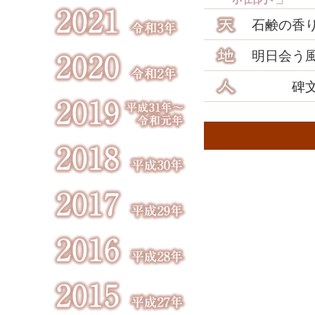
石鹸の香
明日会う
碑文書