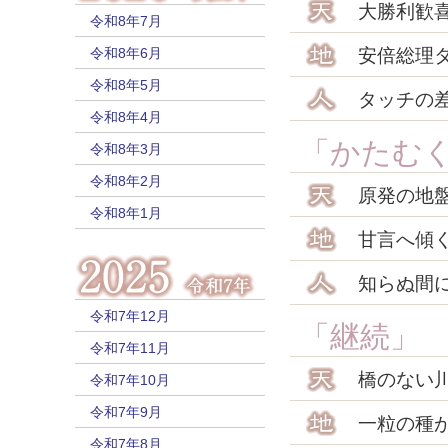
大勝利歓
令和8年7月
令和8年6月
安倍総理
令和8年5月
タッチの
令和8年4月
「かたむ
令和8年3月
令和8年2月
原発の地
令和8年1月
甘言へ傾
知らぬ間
令和7年12月
「継続」
令和7年11月
橋のない
令和7年10月
令和7年9月
一粒の種
令和7年8月