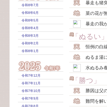
暴走も猪
令和8年7月
令和8年6月
菜の花が
令和8年5月
暴走の我
令和8年4月
「ぬるい
令和8年3月
令和8年2月
恒例の白
令和8年1月
ぬるま湯
水ぬるみ
令和7年12月
「勝つ」
令和7年11月
勝因は父
令和7年10月
令和7年9月
難問を解
令和7年8月