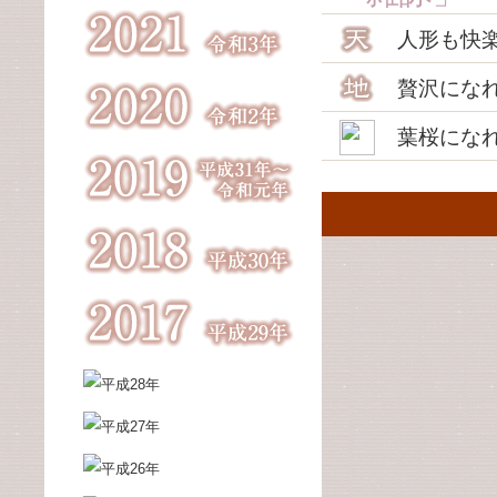
人形も快
贅沢にな
葉桜にな