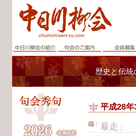
歴史と伝統
平成28
「暴走」