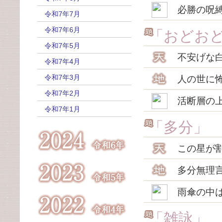
必勝の呪
令和7年7月
令和7年6月
「おどお
令和7年5月
不安げな
令和7年4月
令和7年3月
人の世に
令和7年2月
活断層の
令和7年1月
「多分」
この星が
多分無理
雨傘の中
「雑詠」