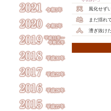
風化せず
まだ揺れ
漕ぎ抜け