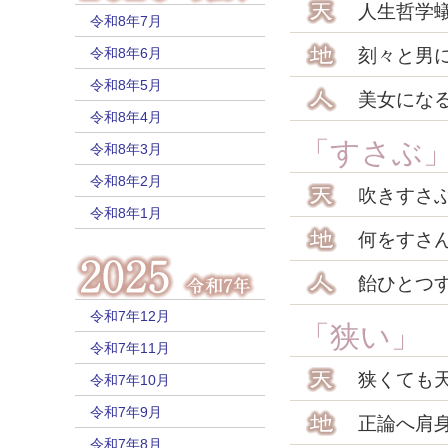
人生哲学
令和8年7月
令和8年6月
刻々と男
令和8年5月
美女にな
令和8年4月
「すさぶ
令和8年3月
令和8年2月
吹きすさ
令和8年1月
何をすさ
飴ひとつ
令和7年12月
「狭い」
令和7年11月
狭くても
令和7年10月
令和7年9月
正論へ肩
令和7年8月