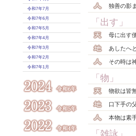
独善の影
令和7年7月
令和7年6月
「出す」
令和7年5月
母に出す
令和7年4月
令和7年3月
あしたへ
令和7年2月
その時は
令和7年1月
「物」
物欲は皆
口下手の
本物は素
「雑詠」