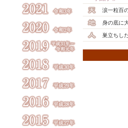
涙一粒百
身の底に
巣立ちし