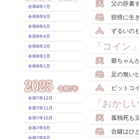
父の辞書
令和8年7月
令和8年6月
狡猾に生
令和8年5月
ずるいの
令和8年4月
「コイン
令和8年3月
令和8年2月
爺ちゃん
令和8年1月
足の無い
ビットコ
令和7年12月
「おかし
令和7年11月
孤独死も
令和7年10月
令和7年9月
合鍵はひ
令和7年8月