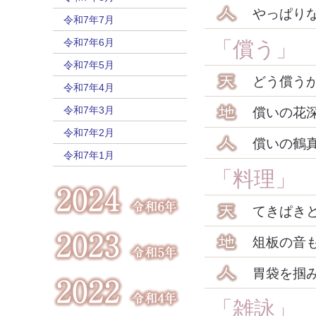
やっぱり
令和7年7月
令和7年6月
「償う
令和7年5月
どう償う
令和7年4月
令和7年3月
償いの花
令和7年2月
償いの鶴
令和7年1月
「料理
てきぱき
俎板の音
胃袋を掴
「雑詠