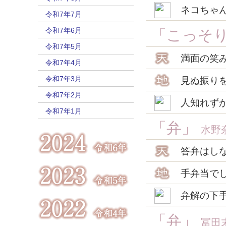
ネコちゃ
令和7年7月
令和7年6月
「こっそ
令和7年5月
満面の笑
令和7年4月
令和7年3月
見ぬ振り
令和7年2月
人知れず
令和7年1月
「弁」
水野
答弁はし
手弁当で
弁解の下
「弁」
冨田