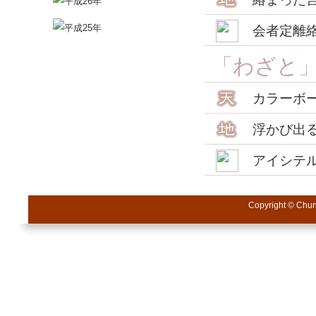
会者定離
「わざと
カラーボ
浮かび出
アイシテ
Copyright © Chuni