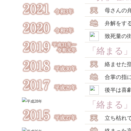
母さんの
弁解をす
致死量の
「絡まる
絡ませた
合掌の指
後半は喜
「絡まる
立ち枯れ
絡まった