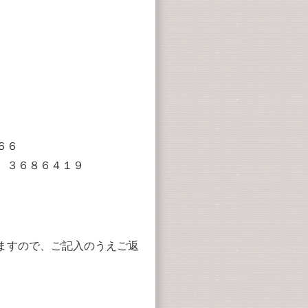
６６
 ３６８６４１９
ますので、ご記入のうえご返