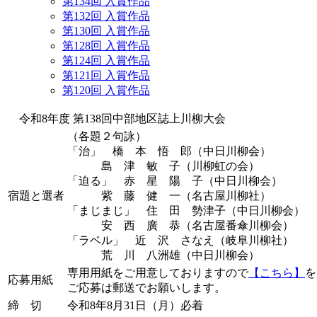
第134回 入賞作品
第132回 入賞作品
第130回 入賞作品
第128回 入賞作品
第124回 入賞作品
第121回 入賞作品
第120回 入賞作品
令和8年度
第138回中部地区誌上川柳大会
（各題２句詠）
「治」
橋 本 悟 郎（中日川柳会）
島 津 敏 子（川柳虹の会）
「迫る」
赤 星 陽 子（中日川柳会）
宿題と選者
紫 藤 健 一（名古屋川柳社）
「まじまじ」
住 田 勢津子（中日川柳会）
安 西 廣 恭（名古屋番傘川柳会）
「ラベル」
近 沢 さなえ（岐阜川柳社）
荒 川 八洲雄（中日川柳会）
専用用紙をご用意しておりますので
【こちら】
を
応募用紙
ご応募は郵送でお願いします。
締 切
令和8年8月31日（月）必着