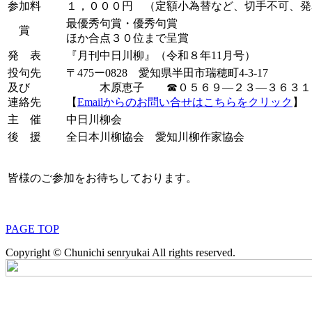
参加料
１，０００円 （定額小為替など、切手不可、発
最優秀句賞・優秀句賞
賞
ほか合点３０位まで呈賞
発 表
『月刊中日川柳』（令和８年11月号）
投句先
〒475ー0828 愛知県半田市瑞穂町4-3-17
及び
木原恵子 ☎０５６９―２３―３６３１
連絡先
【
Emailからのお問い合せはこちらをクリック
】
主 催
中日川柳会
後 援
全日本川柳協会 愛知川柳作家協会
皆様のご参加をお待ちしております。
PAGE TOP
Copyright © Chunichi senryukai All rights reserved.