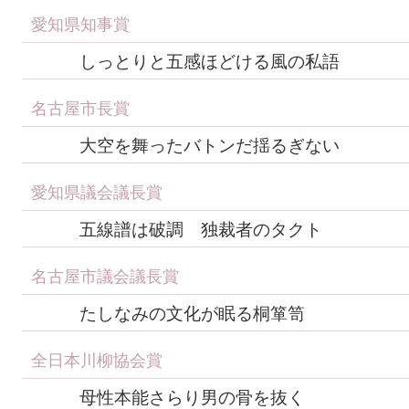
愛知県知事賞
しっとりと五感ほどける風の私語
名古屋市長賞
大空を舞ったバトンだ揺るぎない
愛知県議会議長賞
五線譜は破調 独裁者のタクト
名古屋市議会議長賞
たしなみの文化が眠る桐箪笥
全日本川柳協会賞
母性本能さらり男の骨を抜く