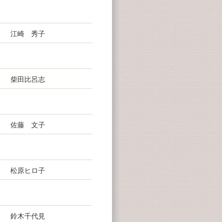
江崎 秀子
柴田比呂志
佐藤 文子
松原ヒロ子
鈴木千代見