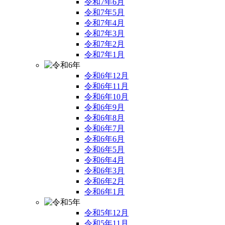
令和7年6月
令和7年5月
令和7年4月
令和7年3月
令和7年2月
令和7年1月
令和6年12月
令和6年11月
令和6年10月
令和6年9月
令和6年8月
令和6年7月
令和6年6月
令和6年5月
令和6年4月
令和6年3月
令和6年2月
令和6年1月
令和5年12月
令和5年11月