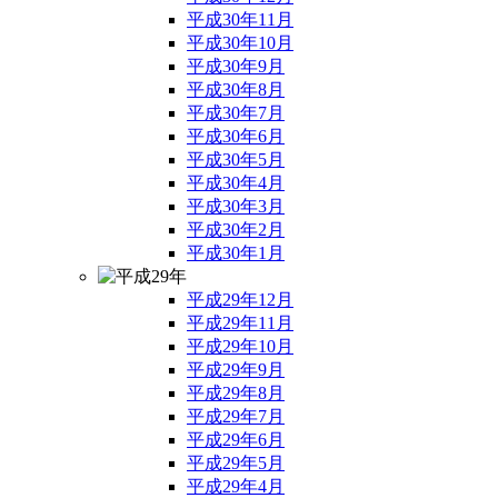
平成30年11月
平成30年10月
平成30年9月
平成30年8月
平成30年7月
平成30年6月
平成30年5月
平成30年4月
平成30年3月
平成30年2月
平成30年1月
平成29年12月
平成29年11月
平成29年10月
平成29年9月
平成29年8月
平成29年7月
平成29年6月
平成29年5月
平成29年4月