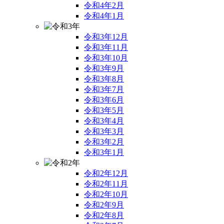
令和4年2月
令和4年1月
令和3年12月
令和3年11月
令和3年10月
令和3年9月
令和3年8月
令和3年7月
令和3年6月
令和3年5月
令和3年4月
令和3年3月
令和3年2月
令和3年1月
令和2年12月
令和2年11月
令和2年10月
令和2年9月
令和2年8月