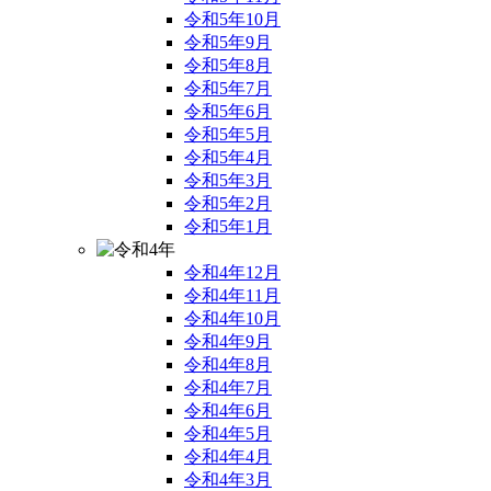
令和5年10月
令和5年9月
令和5年8月
令和5年7月
令和5年6月
令和5年5月
令和5年4月
令和5年3月
令和5年2月
令和5年1月
令和4年12月
令和4年11月
令和4年10月
令和4年9月
令和4年8月
令和4年7月
令和4年6月
令和4年5月
令和4年4月
令和4年3月