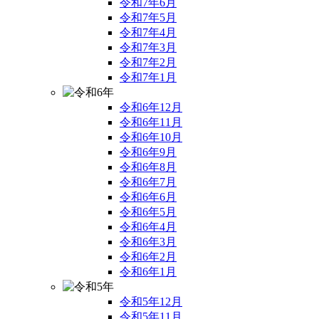
令和7年6月
令和7年5月
令和7年4月
令和7年3月
令和7年2月
令和7年1月
令和6年12月
令和6年11月
令和6年10月
令和6年9月
令和6年8月
令和6年7月
令和6年6月
令和6年5月
令和6年4月
令和6年3月
令和6年2月
令和6年1月
令和5年12月
令和5年11月