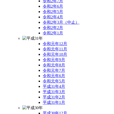
令和2年7月
令和2年6月
令和2年5月
令和2年4月
令和2年3月（中止）
令和2年2月
令和2年1月
令和元年12月
令和元年11月
令和元年10月
令和元年9月
令和元年8月
令和元年7月
令和元年6月
令和元年5月
平成31年4月
平成31年3月
平成31年2月
平成31年1月
平成30年12月