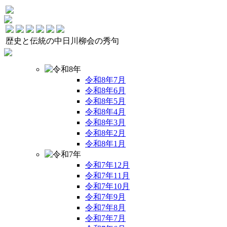
歴史と伝統の中日川柳会の秀句
令和8年7月
令和8年6月
令和8年5月
令和8年4月
令和8年3月
令和8年2月
令和8年1月
令和7年12月
令和7年11月
令和7年10月
令和7年9月
令和7年8月
令和7年7月